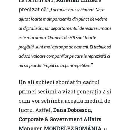
La rândul său,
Aurelian Chitez
a
precizat că: „
Lucrurile s-au schimbat. Ne-a
ajutat foarte mult pandemia din punct de vedere
al digitalizării, iar departamentul de resurse umane
este mai uman. Oamenii de HR sunt foarte
pregătiți, sunt mai aproape de oameni. Ei trebuie să
aducă valoare companiilor pe care le reprezintă ci
.”
nu să piardă timpul cu acțiuni repetitive
Un alt subiect abordat în cadrul
primei sesiuni a vizat generația Z și
cum vor schimba aceștia mediul de
lucru. Astfel,
Dana Dobrescu,
Corporate & Government Affairs
Manager, MONDELEZ ROMÂNIA
, a