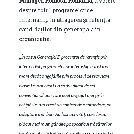
Manager, Romstal Romania
, a vorbit
Mai 2015
Construcții și Infrastr
despre rolul programelor de
pentru o Românie Dur
Martie 2015
internship în atragerea și retenția
candidaților din generația Z în
organizație.
„
În cazul Generației Z, procentul de retenție prin
intermediul programelor de internship a fost mai
mare decât angajările prin procesul de recrutare
clasic Le-am creat un cadru diferit de cel
convențional prin care noul angajat ajunge în
echipă; le-am creat un context de acomodare, de
adaptare mai bun. Au fost activități care le-au
plăcut mai mult, gândite pe specificul trăsăturilor
lor. Au avut cele trei luni să se uite la cum se simt și