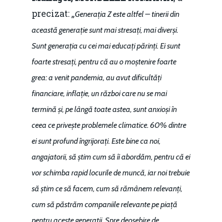
precizat: „
Generația Z este altfel – tinerii din
această generație sunt mai stresați, mai diverși.
Sunt generația cu cei mai educați părinți. Ei sunt
foarte stresați, pentru că au o moștenire foarte
grea: a venit pandemia, au avut dificultăți
financiare, inflație, un război care nu se mai
termină și, pe lângă toate astea, sunt anxioși în
ceea ce privește problemele climatice. 60% dintre
ei sunt profund îngrijorați. Este bine ca noi,
angajatorii, să știm cum să îi abordăm, pentru că ei
vor schimba rapid locurile de muncă, iar noi trebuie
să știm ce să facem, cum să rămânem relevanți,
cum să păstrăm companiile relevante pe piață
pentru aceste generații. Spre deosebire de