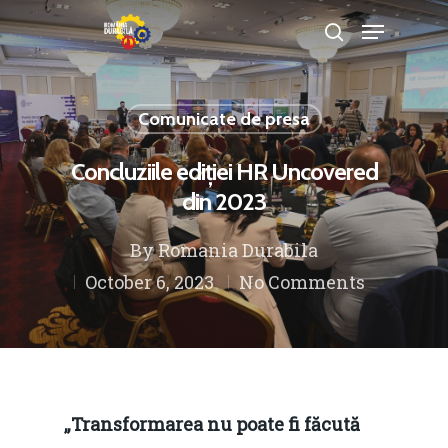
Comunicate de presa
Hit enter to search or ESC to close
Concluziile ediției HR Uncovered
din 2023
By
Romania Durabila
October 6, 2023
No Comments
„Transformarea nu poate fi făcută