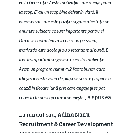
Piaţa gazelor naturale:
eu la Generația Z este motivația care merge până
Politici Europene în N
Burse pentru jurna
predictibilitate, liberal
la scop. Ei au un scop bine definit în viață, îi
Economie
concurenţă.
interesează care este poziția organizației față de
Video Forum Marea N
Contact
anumite subiecte ce sunt importante pentru ei.
Soluții de consultanță
Piața gazelor naturale:
Dacă se contactează la un scop personal,
Daniel Apostol
IMM
predictibilitate, liberal
motivația este acolo și au o retenție mai bună. E
Rolul băncilor în finan
concurență.
Email:
foarte important să găsesc această motivație.
IMM
daniel.apostol@me.
Avem un program numit «12 fapte bune» care
Redresare vs. Lichidar
atinge această zonă de purpose și care propune o
cauză în fiecare lună prin care angajații se pot
Fiscalitate pentru o 
”, a spus ea.
conecta la un scop care îi definește
Durabilă
Martie 2016
Agribusiness
La rândul său,
Adina Nanu
Recruitment & Career Development
Decembrie 2015
Energia