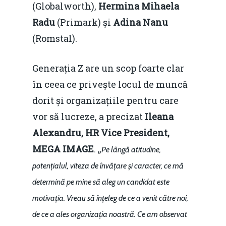
(Globalworth),
Hermina Mihaela
Radu
(Primark) și
Adina Nanu
(Romstal).
Home
Generația Z are un scop foarte clar
Noutăți
în ceea ce privește locul de muncă
dorit și organizațiile pentru care
Despre
vor să lucreze, a precizat
Ileana
Evenimente
Alexandru, HR Vice President,
Foto
MEGA IMAGE
. „
Pe lângă atitudine,
potențialul, viteza de învățare și caracter, ce mă
Video
Modelul economic ro
determină pe mine să aleg un candidat este
România – orizont 2040
EM360 Talk
Marea Neagră în Nou
motivația. Vreau să înțeleg de ce a venit către noi,
resurselor naturale
economie
Contact
de ce a ales organizația noastră. Ce am observat