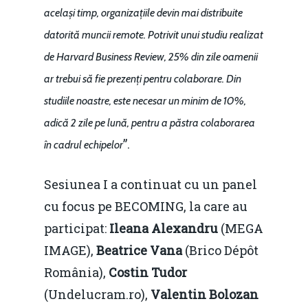
același timp, organizațiile devin mai distribuite
datorită muncii remote. Potrivit unui studiu realizat
de Harvard Business Review, 25% din zile oamenii
ar trebui să fie prezenți pentru colaborare. Din
studiile noastre, este necesar un minim de 10%,
adică 2 zile pe lună, pentru a păstra colaborarea
”.
în cadrul echipelor
Sesiunea I a continuat cu un panel
cu focus pe BECOMING, la care au
participat:
Ileana Alexandru
(MEGA
IMAGE),
Beatrice Vana
(Brico Dépôt
România),
Costin Tudor
(Undelucram.ro),
Valentin Bolozan