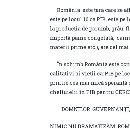
România este țara care se afla 
este pe locul 16 ca PIB, este pe
la producția de porumb, grâu, fl
importă pâine congelată, carne
materii prime etc.), are cel ma
În schimb România este constan
calitativi ai vieții ca: PIB pe l
printre cea mai mică speranță d
cheltuielii în PIB pentru C
DOMNILOR GUVERNANȚI
NIMIC NU DRAMATIZĂM. ROMÂ