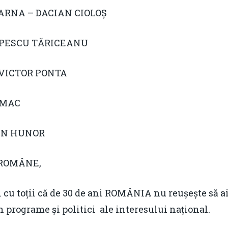
BARNA – DACIAN CIOLOȘ
POPESCU TĂRICEANU
 VICTOR PONTA
OMAC
EN HUNOR
 ROMÂNE,
u toții că de 30 de ani ROMÂNIA nu reușește să aib
programe și politici ale interesului național.