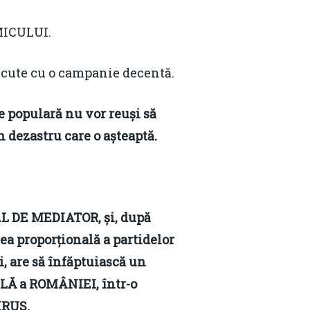
Email:
daniel.apostol@me.com
ICULUI.
ute cu o campanie decentă.
te populară nu vor reuși să
n dezastru care o așteaptă.
 DE MEDIATOR, și, după
 proporțională a partidelor
i, are să înfăptuiască un
 a ROMÂNIEI, într-o
IRUS.