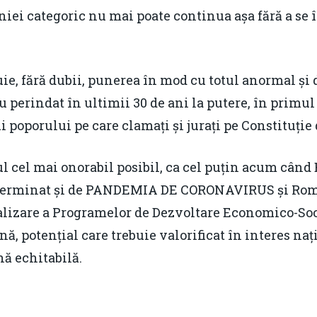
i categoric nu mai poate continua așa fără a se
, fără dubii, punerea în mod cu totul anormal și d
au perindat în ultimii 30 de ani la putere, în primu
 poporului pe care clamați și jurați pe Constituție de
 cel mai onorabil posibil, ca cel puțin acum când
eterminat și de PANDEMIA DE CORONAVIRUS și Româ
lizare a Programelor de Dezvoltare Economico-Soci
ă, potențial care trebuie valorificat în interes naț
nă echitabilă.