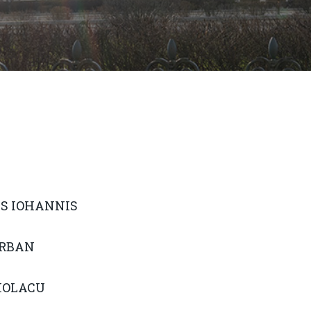
US IOHANNIS
ORBAN
CIOLACU