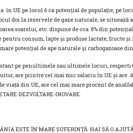
în UE pe locul 6 ca potențial de populație, pe locul
 locul doi la rezervele de gaze naturale, se situează
oarea soarelui, etc. dispune de cca. 8% din potenția
 pentru consum, lapte și produse lactate, fructe și
i mare potențial de ape naturale și carbogazoase din
t pe penultimele sau ultimele locuri, respectiv 
ocuitor, are printre cel mai mic salariu în UE și are 
e viață din UE, are cel mai mare procent de analfab
ERCETARE-DEZVOLTARE-INOVARE.
,
NIA ESTE ÎN MARE SUFERINȚĂ. HAI SĂ O AJUT