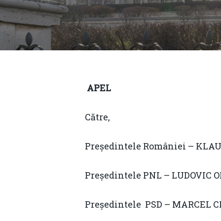
APEL
Către,
Președintele României – KLA
Președintele PNL – LUDOVIC 
Hit enter to search or ESC to close
Președintele PSD – MARCEL 