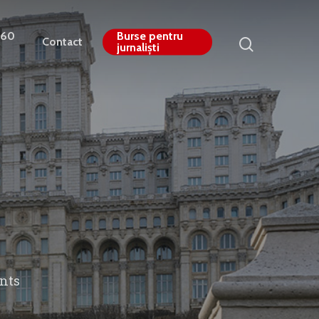
360
Burse pentru
Contact
jurnaliști
nts