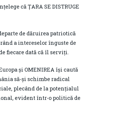
 înțelege că ȚARA SE DISTRUGE
eparte de dăruirea patriotică
l rând a intereselor înguste de
 fiecare dată că îl serviți.
 Europa și OMENIREA își caută
nia să-și schimbe radical
ale, plecând de la potențialul
ional, evident într-o politică de