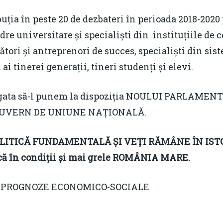
ția în peste 20 de dezbateri în perioada 2018-2020
adre universitare și specialiști din instituțiile de
ori și antreprenori de succes, specialiști din sis
ai tinerei generații, tineri studenți și elevi.
să-l punem la dispoziția NOULUI PARLAMENT pent
L GUVERN DE UNIUNE NAȚIONALĂ.
LITICĂ FUNDAMENTALĂ ȘI VEȚI RĂMÂNE ÎN IST
acă în condiții și mai grele ROMÂNIA MARE.
I PROGNOZE ECONOMICO-SOCIALE