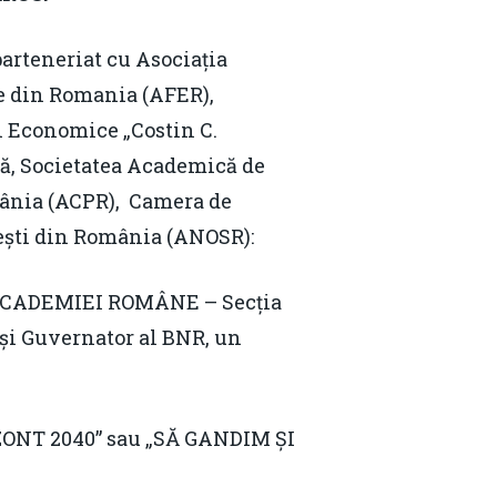
teneriat cu Asociația
e din Romania (AFER),
i Economice „Costin C.
lă, Societatea Academică de
ânia (ACPR), Camera de
țești din România (ANOSR):
CADEMIEI ROMÂNE – Secția
și Guvernator al BNR, un
 2040” sau „SĂ GANDIM ȘI