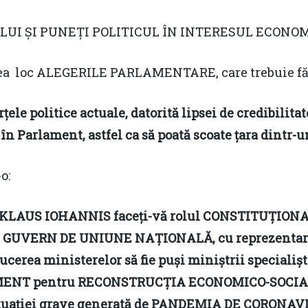
LUI ȘI PUNEȚI POLITICUL ÎN INTERESUL ECONOM
a loc ALEGERILE PARLAMENTARE, care trebuie făc
țele politice actuale, datorită lipsei de credibilita
în Parlament, astfel ca să poată scoate țara dintr-u
o:
LAUS IOHANNIS faceți-vă rolul CONSTITUȚIONAL
ui GUVERN DE UNIUNE NAȚIONALĂ, cu reprezentarea
ucerea ministerelor să fie puși miniștrii specialișt
NT pentru RECONSTRUCȚIA ECONOMICO-SOCIALĂ
tuației grave generată de PANDEMIA DE CORONAV