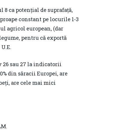
 8 ca potențial de suprafață,
 aproape constant pe locurile 1-3
lul agricol european, (dar
 legume, pentru că exportă
 U.E.
26 sau 27 la indicatorii
40% din săracii Europei, are
eți, are cele mai mici
Contact
Daniel Apostol
ĂM.