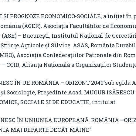
PROGNOZE ECONOMICO-SOCIALE, a inițiat în par
România (AGER), Asociația Facultăților de Economi
ASE) – București, Institutul Național de Cercetăr
 Științe Agricole și Silvice ASAS, România Durabi
O), Asociația Confederațiilor Patronale din Rom
 – CCIR, Alianța Națională a Organizaților Studen
C ÎN UE ROMÂNIA – ORIZONT 2040”sub egida A
e și Sociologie, Președinte Acad. MUGUR ISĂRESCU 
ICE, SOCIALE ȘI DE EDUCAȚIE, intitulat:
SC ÎN UNIUNEA EUROPEANĂ. ROMÂNIA –ORIZONT
IA MAI DEPARTE DECÂT MÂINE”