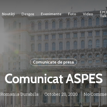
EM
Noutăți
Despre
Evenimente
Foto
Video
Talk
Comunicate de presa
Comunicat ASPES
y
Romania Durabila
October 20, 2020
No Comme