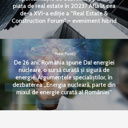
piața de real estate în 2023? Află la cea
de-a XVI-a ediție a ”Real Estate &
Construction Forum” – eveniment hibrid
Next Post
De 26 ani, România spune Da! energiei
nucleare, o sursă curată și sigură de
energie. Argumentele specialiștilor, în
dezbaterea „Energia nucleară, parte din
mixul de energie curată al României”