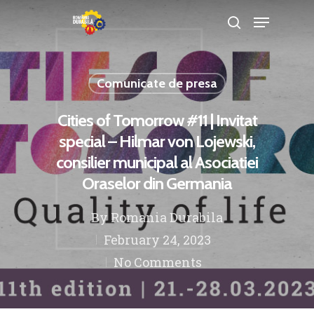
Comunicate de presa
Hit enter to search or ESC to close
Cities of Tomorrow #11 | Invitat
special – Hilmar von Lojewski,
consilier municipal al Asociatiei
Oraselor din Germania
By
Romania Durabila
February 24, 2023
No Comments