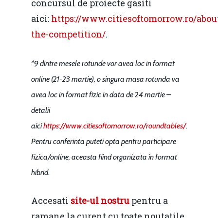
concursul de proiecte gasiti
Home
aici:
https://www.citiesoftomorrow.ro/abou
Noutăți
the-competition/
.
Despre
*9 dintre mesele rotunde vor avea loc in format
Evenimente
online (21-23 martie), o singura masa rotunda va
avea loc in format fizic in data de 24 martie –
Foto
detalii
Video
Modelul economic ro
aici
https://www.citiesoftomorrow.ro/roundtables/
.
România – orizont 2040
EM360 Talk
Marea Neagră în Nou
Pentru conferinta puteti opta pentru participare
resurselor naturale
economie
fizica/online, aceasta fiind organizata in format
Contact
Piaţa gazelor naturale:
hibrid.
Politici Europene în N
Burse pentru jurna
predictibilitate, liberal
Economie
Accesati
site-ul nostru
pentru a
concurenţă.
Video Forum Marea N
ramane la curent cu toate noutatile