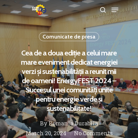
Comunicate de presa
Hit enter to search or ESC to close
Cea de a doua ediție a celui mare
mare eveniment dedicat energiei
verzi și sustenabilității a reunit mii
de oameni! EnergyFEST 2024 –
Succesul unei comunități unite
pentru energie verde și
sustenabilitate!
By
Romania Durabila
March 20, 2024
No Comments