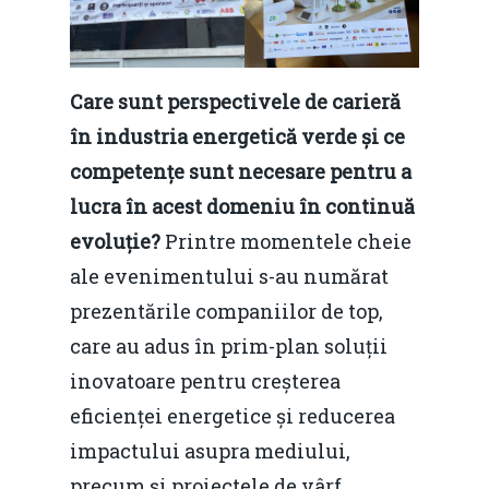
Care sunt perspectivele de carieră
în industria energetică verde și ce
Home
competențe sunt necesare pentru a
Noutăți
lucra în acest domeniu în continuă
evoluție?
Printre momentele cheie
Despre
ale evenimentului s-au numărat
Evenimente
prezentările companiilor de top,
care au adus în prim-plan soluții
Foto
inovatoare pentru creșterea
Video
Modelul economic ro
eficienței energetice și reducerea
România – orizont 2040
EM360 Talk
impactului asupra mediului,
Marea Neagră în Nou
resurselor naturale
precum și proiectele de vârf
economie