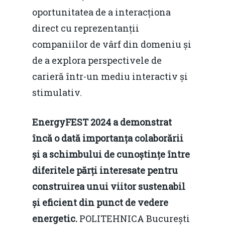
Decembrie 2015
Energia
oportunitatea de a interacționa
Mai 2015
Construcții și Infrastr
direct cu reprezentanții
pentru o Românie Dur
companiilor de vârf din domeniu și
Martie 2015
de a explora perspectivele de
carieră într-un mediu interactiv și
stimulativ.
EnergyFEST 2024 a demonstrat
încă o dată importanța colaborării
și a schimbului de cunoștințe între
diferitele părți interesate pentru
construirea unui viitor sustenabil
și eficient din punct de vedere
energetic.
POLITEHNICA București