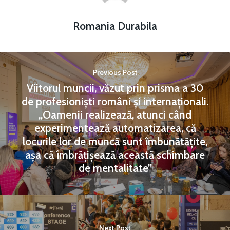
Romania Durabila
Previous Post
Viitorul muncii, văzut prin prisma a 30
de profesioniști români și internaționali.
„Oamenii realizează, atunci când
experimentează automatizarea, că
locurile lor de muncă sunt îmbunătățite,
așa că îmbrățișează această schimbare
de mentalitate”
Next Post