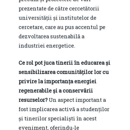
Contact
prezentate de către cercetătorii
Piaţa gazelor naturale:
Politici Europene în N
Burse pentru jurna
universității și institutelor de
predictibilitate, liberal
Economie
cercetare, care au pus accentul pe
concurenţă.
Video Forum Marea N
dezvoltarea sustenabilă a
Contact
Soluții de consultanță
industriei energetice.
Piața gazelor naturale:
Daniel Apostol
IMM
predictibilitate, liberal
Rolul băncilor în finan
Ce rol pot juca tinerii în educarea și
concurență.
Email:
IMM
sensibilizarea comunităților lor cu
daniel.apostol@me.
privire la importanța energiei
Redresare vs. Lichidar
regenerabile și a conservării
Fiscalitate pentru o 
resurselor?
Un aspect important a
Durabilă
fost implicarea activă a studenților
Martie 2016
și tinerilor specialiști în acest
Agribusiness
eveniment, oferindu-le