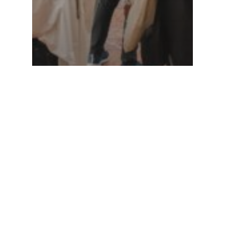
Comunicate de presa
Angajatori de TOP București –
epicentrul oportunităților de
carieră pe 27–28 martie, la Sala
Palatului