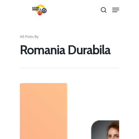
All Posts By
Hit enter to search or ESC to close
Romania Durabila