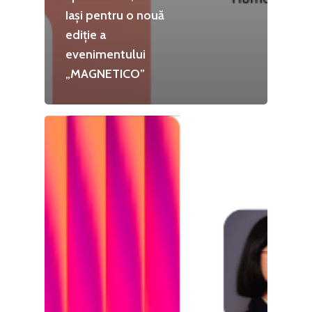
Iași pentru o nouă
ediție a
evenimentului
„MAGNETICO”
Home
Noutăți
Despre
Evenimente
Foto
Video
Modelul economic ro
România – orizont 2040