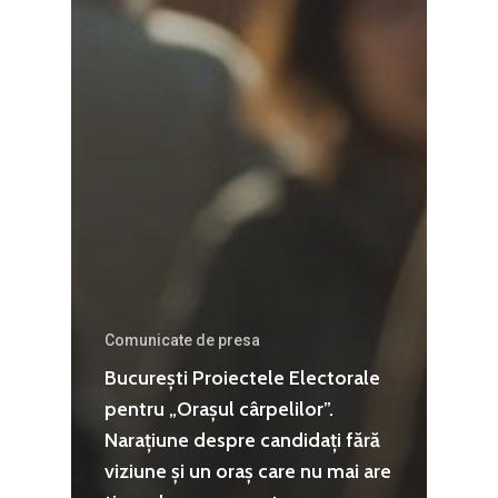
Agribusiness
Decembrie 2015
Energia
Mai 2015
Construcții și Infrastr
pentru o Românie Dur
Martie 2015
Comunicate de presa
București Proiectele Electorale
pentru „Orașul cârpelilor”.
Narațiune despre candidați fără
viziune și un oraș care nu mai are