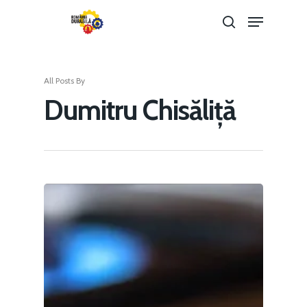
All Posts By
Hit enter to search or ESC to close
Dumitru Chisăliță