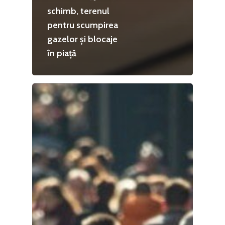
schimb, terenul
pentru scumpirea
gazelor și blocaje
în piață
Home
Noutăți
Despre
Evenimente
Foto
Video
Modelul economic ro
România – orizont 2040