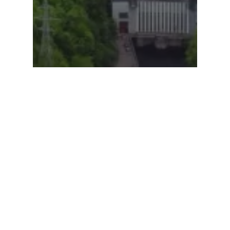
Comunicate de presa
Analiză. Inundații, Secetă, Vieți
Pierdute, Insecuritate
Energetică și Prețuri Mari: Prețul
Hidrocentralelor Nefinalizate