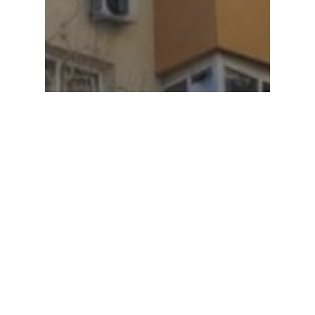
Comunicate de presa
AEI solicită adoptarea de
urgență a unei Ordonanțe
pentru implementarea
Sistemului de Comunicare
Național „SapăSigur” și lansează
o petiție publică pentru
susținerea proiectului