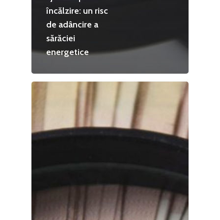
încălzire: un risc
de adâncire a
sărăciei
energetice
Home
Noutăți
Despre
Evenimente
Foto
Video
Modelul economic ro
România – orizont 2040