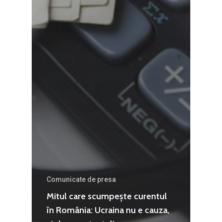
Agribusiness
Decembrie 2015
Energia
Mai 2015
Construcții și Infrastr
pentru o Românie Dur
Martie 2015
Comunicate de presa
Mitul care scumpește curentul
în România: Ucraina nu e cauza,