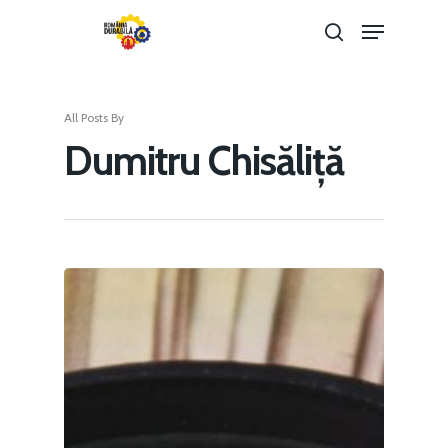
All Posts By
Hit enter to search or ESC to close
Dumitru Chisăliță