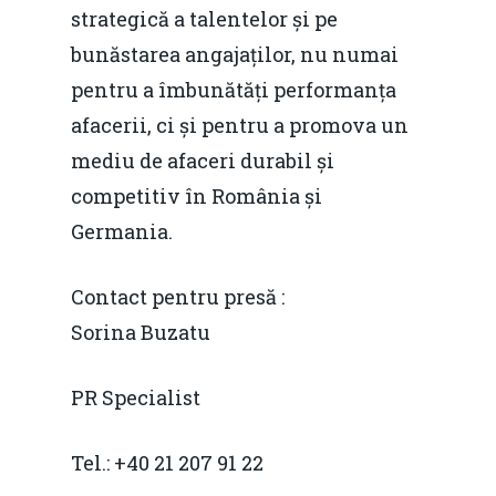
strategică a talentelor și pe
Fiscalitate pentru o 
bunăstarea angajaților, nu numai
Durabilă
pentru a îmbunătăți performanța
Martie 2016
Agribusiness
afacerii, ci și pentru a promova un
mediu de afaceri durabil și
Decembrie 2015
Energia
competitiv în România și
Mai 2015
Construcții și Infrastr
Germania.
pentru o Românie Dur
Martie 2015
Contact pentru presă :
Sorina Buzatu
PR Specialist
Tel.: +40 21 207 91 22