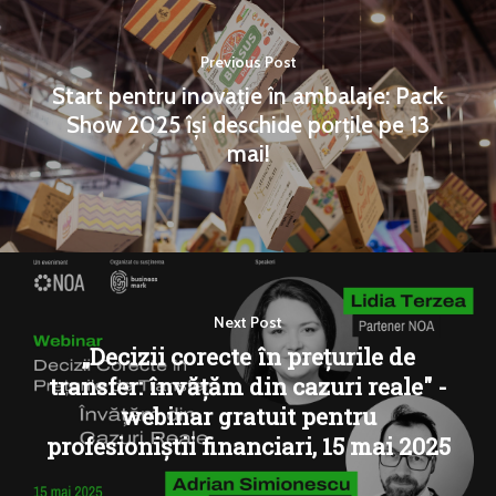
Previous Post
Start pentru inovație în ambalaje: Pack
Show 2025 își deschide porțile pe 13
mai!
Next Post
„Decizii corecte în prețurile de
transfer: învățăm din cazuri reale" -
webinar gratuit pentru
profesioniștii financiari, 15 mai 2025