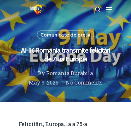
Comunicate de presa
Hit enter to search or ESC to close
AHK România transmite felicitări
de Ziua Europei
By
Romania Durabila
May 9, 2025
No Comments
Felicitări, Europa, la a 75-a