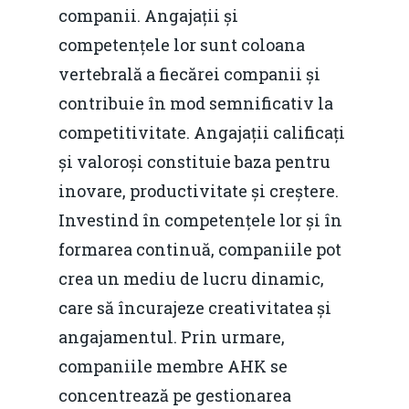
companii. Angajații și
Foto
competențele lor sunt coloana
Video
Modelul economic ro
vertebrală a fiecărei companii și
România – orizont 2040
EM360 Talk
contribuie în mod semnificativ la
Marea Neagră în Nou
resurselor naturale
competitivitate. Angajații calificați
economie
Contact
și valoroși constituie baza pentru
Piaţa gazelor naturale:
Politici Europene în N
Burse pentru jurna
inovare, productivitate și creștere.
predictibilitate, liberal
Economie
Investind în competențele lor și în
concurenţă.
Video Forum Marea N
formarea continuă, companiile pot
Contact
Soluții de consultanță
crea un mediu de lucru dinamic,
Piața gazelor naturale:
Daniel Apostol
IMM
care să încurajeze creativitatea și
predictibilitate, liberal
Rolul băncilor în finan
angajamentul. Prin urmare,
concurență.
Email:
IMM
companiile membre AHK se
daniel.apostol@me.
concentrează pe gestionarea
Redresare vs. Lichidar