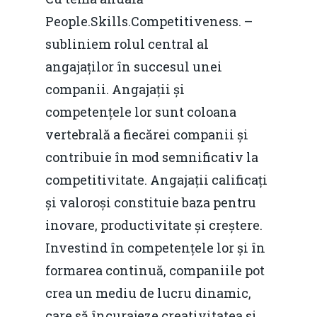
economie
Contact
People.Skills.Competitiveness. –
Piaţa gazelor naturale:
Politici Europene în N
Burse pentru jurna
subliniem rolul central al
predictibilitate, liberal
Economie
angajaților în succesul unei
concurenţă.
Video Forum Marea N
companii. Angajații și
Contact
Soluții de consultanță
competențele lor sunt coloana
Piața gazelor naturale:
Daniel Apostol
IMM
vertebrală a fiecărei companii și
predictibilitate, liberal
Rolul băncilor în finan
contribuie în mod semnificativ la
concurență.
Email:
IMM
competitivitate. Angajații calificați
daniel.apostol@me.
și valoroși constituie baza pentru
Redresare vs. Lichidar
inovare, productivitate și creștere.
Fiscalitate pentru o 
Investind în competențele lor și în
Durabilă
formarea continuă, companiile pot
crea un mediu de lucru dinamic,
Martie 2016
Agribusiness
care să încurajeze creativitatea și