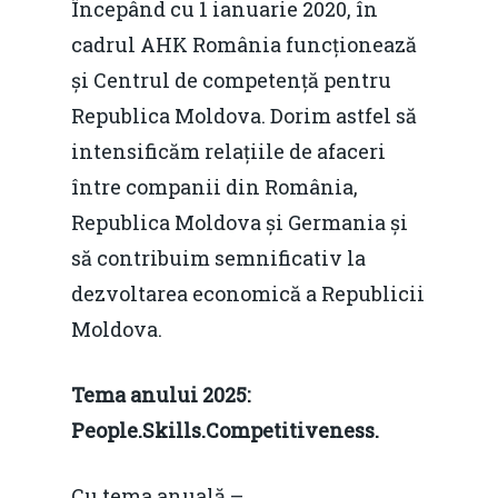
Începând cu 1 ianuarie 2020, în
cadrul AHK România funcționează
și Centrul de competență pentru
Republica Moldova. Dorim astfel să
intensificăm relațiile de afaceri
Home
între companii din România,
Noutăți
Republica Moldova și Germania și
să contribuim semnificativ la
Despre
dezvoltarea economică a Republicii
Evenimente
Moldova.
Foto
Tema anului 2025:
Video
Modelul economic ro
People.Skills.Competitiveness.
România – orizont 2040
EM360 Talk
Marea Neagră în Nou
resurselor naturale
Cu tema anuală –