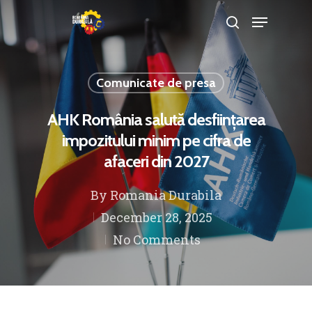
Comunicate de presa
Hit enter to search or ESC to close
AHK România salută desființarea
impozitului minim pe cifra de
afaceri din 2027
By
Romania Durabila
December 28, 2025
No Comments