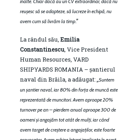
înalte. Chiar dacă au un CV extraordinar, dacă nu
reușesc să se adapteze, să lucreze în echipă, nu
.”
avem cum să livrăm la timp
La rândul său,
Emilia
Constantinescu
, Vice President
Human Resources, VARD
SHIPYARDS ROMANIA – șantierul
naval din Brăila, a adăugat: „
Suntem
un șantier naval, iar 80% din forța de muncă este
reprezentată de muncitori. Avem aproape 20%
turnover pe an – pierdem anual aproape 300 de
oameni și angajăm tot atât de mulți, iar când
avem target de creștere a angajaților, este foarte
provocator. Avem echipe întregi implicate în acest