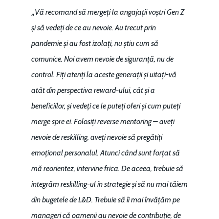
„
Vă recomand să mergeți la angajații voștri Gen Z
și să vedeți de ce au nevoie. Au trecut prin
pandemie și au fost izolați, nu știu cum să
comunice. Noi avem nevoie de siguranță, nu de
control. Fiți atenți la aceste generații și uitați-vă
atât din perspectiva reward-ului, cât și a
beneficiilor, și vedeți ce le puteți oferi și cum puteți
merge spre ei. Folosiți reverse mentoring – aveți
nevoie de reskilling, aveți nevoie să pregătiți
emoțional personalul. Atunci când sunt forțat să
mă reorientez, intervine frica. De aceea, trebuie să
integrăm reskilling-ul în strategie și să nu mai tăiem
din bugetele de L&D. Trebuie să îi mai învățăm pe
manageri că oamenii au nevoie de contribuție, de