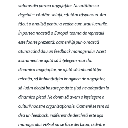
valoros din partea angajaților. Nu arătăm cu
degetul – căutăm soluții, căutăm răspunsuri. Am
făcut o analiză pentru a vedea cum stau lucrurile.
În partea noastră a Europei, teama de represalii
este foarte prezentă; oamenii își pun o mască
atunci când dau un feedback managerului. Acest
instrument ne ajută să înțelegem mai clar
dinamica angajaților, ne ajută să îmbunătățim
retenția, să îmbunătățim imaginea de angajator,
să luăm decizii bazate pe date și să ne adaptăm la
dinamica pieței. Ne dorim să avem o înțelegere a
culturii noastre organizaționale. Oamenii se tem să
dea un feedback, indiferent de deschisă este ușa
managerului. HR-ul nu se face din birou, ci dintre