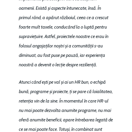
oamenii. Există și aspecte întunecate, însă. În
primul rând, a apărut războiul, ceea ce a crescut
foarte mult taxele, conducând la o luptă pentru
Home
supraviețuire. Astfel, proiectele noastre ce erau în
folosul angajaților noștri și a comunității s-au
Noutăți
diminuat, au fost puse pe pauză, iar experiența
Despre
noastră a devenit o lecție despre reziliență.
Evenimente
Atunci când ești pe val și ai un HR bun, o echipă
Foto
bună, programe și proiecte, ți se pare că loialitatea,
Video
Modelul economic ro
retenția vin de la sine. În momentul în care HR-ul
România – orizont 2040
nu mai poate dezvolta anumite programe, nu mai
EM360 Talk
Marea Neagră în Nou
resurselor naturale
oferă anumite beneficii, apare întrebarea legată de
economie
Contact
ce se mai poate face. Totuși, în combinat sunt