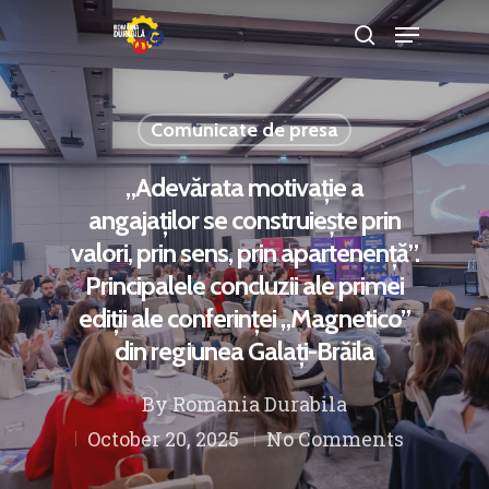
Comunicate de presa
Hit enter to search or ESC to close
„Adevărata motivație a
angajaților se construiește prin
valori, prin sens, prin apartenență”.
Principalele concluzii ale primei
ediții ale conferinței „Magnetico”
din regiunea Galați-Brăila
By
Romania Durabila
October 20, 2025
No Comments