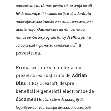
Piaţa gazelor naturale:
Politici Europene în N
Burse pentru jurna
oameni care au rămas, pentru că au simțit un alt
predictibilitate, liberal
Economie
fel de motivație. Principala lecție e că adevărata
concurenţă.
motivație se construiește prin valori, prin sens, prin
Video Forum Marea N
Contact
Soluții de consultanță
apartenență. Oamenii care au rămas, nu au
Piața gazelor naturale:
Daniel Apostol
IMM
rămas pentru un program fancy de HR, ci pentru
predictibilitate, liberal
”, a
că au crezut în povestea combinatului
Rolul băncilor în finan
concurență.
Email:
povestit ea.
IMM
daniel.apostol@me.
Redresare vs. Lichidar
Prima sesiune s-a încheiat cu
prezentarea susținută de
Adrian
Fiscalitate pentru o 
Din
u, CEO, Creasoft, despre
Durabilă
beneficiile generării electronice de
Martie 2016
Agribusiness
documente. „
Un sistem de pontaj îți dă
Decembrie 2015
Energia
logările in-out. Prin funcția de control acces, poți