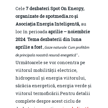
Decembrie 2015
Cele
7 dezbateri Spot On Energy,
Energia
organizate de spotmedia.ro și
Mai 2015
Construcții și Infrastr
Asociația Energia Inteligentă,
au
pentru o Românie Dur
Martie 2015
loc în perioada
aprilie – noiembrie
2024
.
Tema dezbaterii din luna
aprilie a fost
„Gaze naturale: Cum profităm
.
de principala noastră resursă energetică”
Următoarele se vor concentra pe
viitorul mobilității electrice,
hidrogenul și energia viitorului,
sărăcia energetică, energia verde și
viitorul termoficării.Pentru detalii
complete despre acest ciclu de