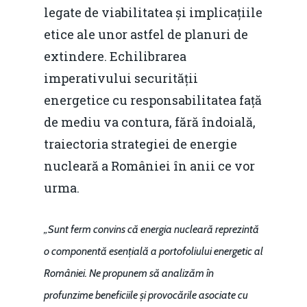
legate de viabilitatea și implicațiile
etice ale unor astfel de planuri de
extindere. Echilibrarea
imperativului securității
energetice cu responsabilitatea față
Home
de mediu va contura, fără îndoială,
traiectoria strategiei de energie
Noutăți
nucleară a României în anii ce vor
Despre
urma.
Evenimente
„Sunt ferm convins că energia nucleară reprezintă
Foto
o componentă esențială a portofoliului energetic al
Video
Modelul economic ro
României. Ne propunem să analizăm în
România – orizont 2040
profunzime beneficiile și provocările asociate cu
EM360 Talk
Marea Neagră în Nou