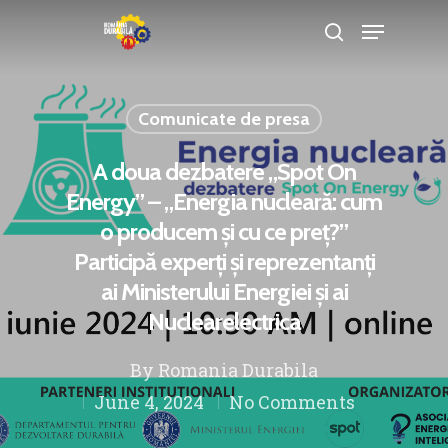
Comunicate de presa
Hit enter to search or ESC to close
A doua dezbatere „Spot On
Energy” – „Energia nucleară: cum
o producem și cu ce preț?”
Participă experți și reprezentanți
ai Ministerului Energiei și ai
Nuclearelectrica
By
Romania Durabila
June 4, 2024
No Comments