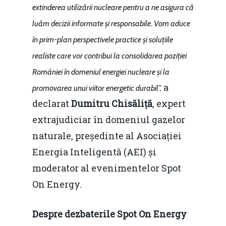
resurselor naturale
extinderea utilizării nucleare pentru a ne asigura că
economie
Contact
luăm decizii informate și responsabile. Vom aduce
Piaţa gazelor naturale:
Politici Europene în N
Burse pentru jurna
în prim-plan perspectivele practice și soluțiile
predictibilitate, liberal
Economie
realiste care vor contribui la consolidarea poziției
concurenţă.
României în domeniul energiei nucleare și la
Video Forum Marea N
Contact
Soluții de consultanță
a
promovarea unui viitor energetic durabil”,
Piața gazelor naturale:
Daniel Apostol
IMM
declarat
Dumitru Chisăliță
, expert
predictibilitate, liberal
extrajudiciar în domeniul gazelor
Rolul băncilor în finan
concurență.
Email:
naturale, președinte al Asociației
IMM
daniel.apostol@me.
Energia Inteligentă (AEI) și
Redresare vs. Lichidar
moderator al evenimentelor Spot
Fiscalitate pentru o 
On Energy.
Durabilă
Despre dezbaterile Spot On Energy
Martie 2016
Agribusiness