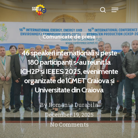
Comunicate de presa
Hit enter to search or ESC to close
46 speakeri internaționali și peste
180 participanți s-au reunit la
ICH2P și IEEES 2025, evenimente
organizate de lCMET Craiova și
Universitate din Craiova
By
Romania Durabila
December 19, 2025
No Comments