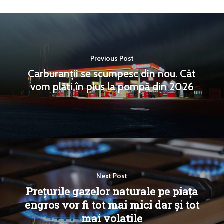
Previous Post
Carburanții se scumpesc din nou. Cât
vom plăti în plus la pompă din 2026
Next Post
Prețurile gazelor naturale pe piața
engros vor fi tot mai mici dar și tot
mai volatile