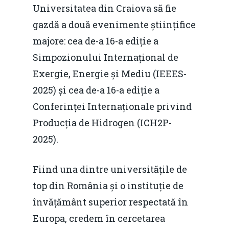
Evenimente
Universitatea din Craiova să fie
Foto
gazdă a două evenimente științifice
majore: cea de-a 16-a ediție a
Video
Modelul economic ro
Simpozionului Internațional de
România – orizont 2040
EM360 Talk
Marea Neagră în Nou
Exergie, Energie și Mediu (IEEES-
resurselor naturale
economie
2025) și cea de-a 16-a ediție a
Contact
Piaţa gazelor naturale:
Conferinței Internaționale privind
Politici Europene în N
Burse pentru jurna
predictibilitate, liberal
Producția de Hidrogen (ICH2P-
Economie
concurenţă.
2025).
Video Forum Marea N
Contact
Soluții de consultanță
Fiind una dintre universitățile de
Piața gazelor naturale:
Daniel Apostol
IMM
top din România și o instituție de
predictibilitate, liberal
Rolul băncilor în finan
învățământ superior respectată în
concurență.
Email:
IMM
Europa, credem în cercetarea
daniel.apostol@me.