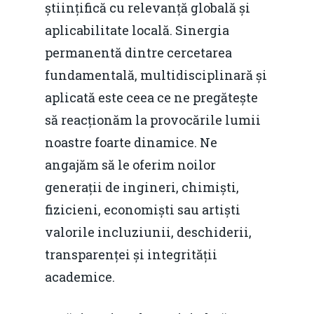
științifică cu relevanță globală și
Redresare vs. Lichidar
aplicabilitate locală. Sinergia
Fiscalitate pentru o 
permanentă dintre cercetarea
Durabilă
fundamentală, multidisciplinară și
Martie 2016
Agribusiness
aplicată este ceea ce ne pregătește
să reacționăm la provocările lumii
Decembrie 2015
Energia
noastre foarte dinamice. Ne
Mai 2015
Construcții și Infrastr
angajăm să le oferim noilor
pentru o Românie Dur
Martie 2015
generații de ingineri, chimiști,
fizicieni, economiști sau artiști
valorile incluziunii, deschiderii,
transparenței și integrității
academice.