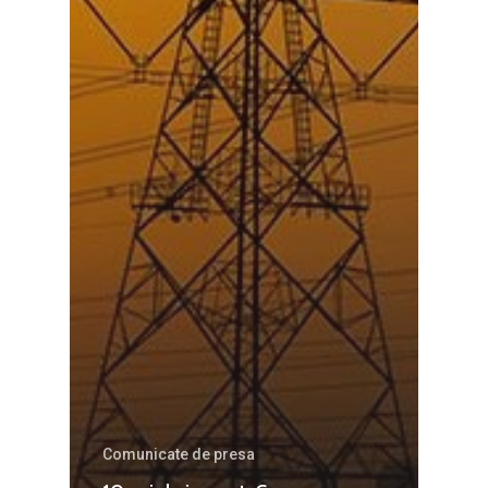
Martie 2016
Agribusiness
Decembrie 2015
Energia
Mai 2015
Construcții și Infrastr
pentru o Românie Dur
Martie 2015
Comunicate de presa