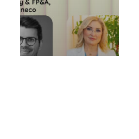
Comunicate de presa
O nouă ediție „CFO Conference”
la Cluj-Napoca. Pe 16 iunie 2026,
lideri din domeniul financiar
analizează transformarea rolului
de director financiar și
strategiile prin care acesta
poate răspunde provocărilor