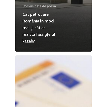
Comunicate de presa
Cât petrol are
România în mod
real și cât ar
rezista fără țițeiul
kazah?
Home
Noutăți
Despre
Evenimente
Foto
Video
Modelul economic ro