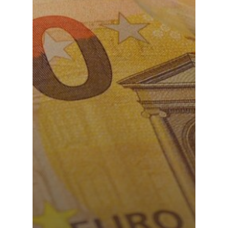
Martie 2016
Agribusiness
Decembrie 2015
Energia
Mai 2015
Construcții și Infrastr
pentru o Românie Dur
Martie 2015