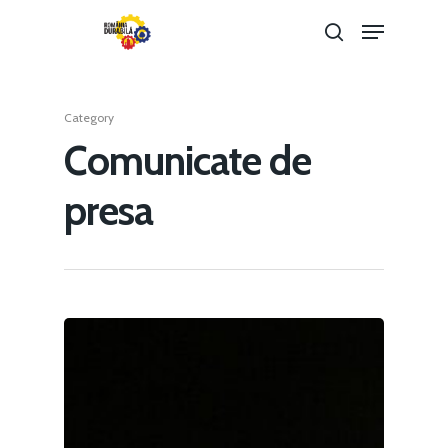
Category
Hit enter to search or ESC to close
Comunicate de
presa