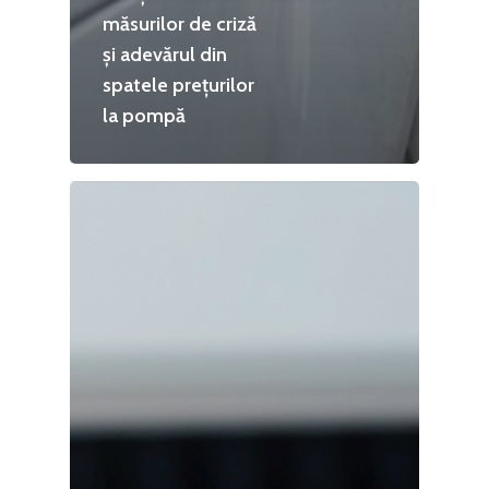
măsurilor de criză
și adevărul din
spatele prețurilor
la pompă
Home
Noutăți
Despre
Evenimente
Foto
Video
Modelul economic ro
România – orizont 2040