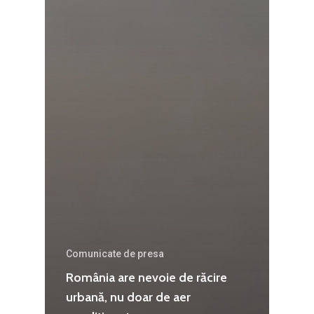
Agribusiness
Decembrie 2015
Energia
Mai 2015
Construcții și Infrastr
pentru o Românie Dur
Martie 2015
Comunicate de presa
România are nevoie de răcire
urbană, nu doar de aer