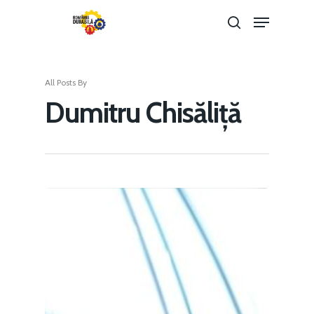
All Posts By
Hit enter to search or ESC to close
Dumitru Chisăliță