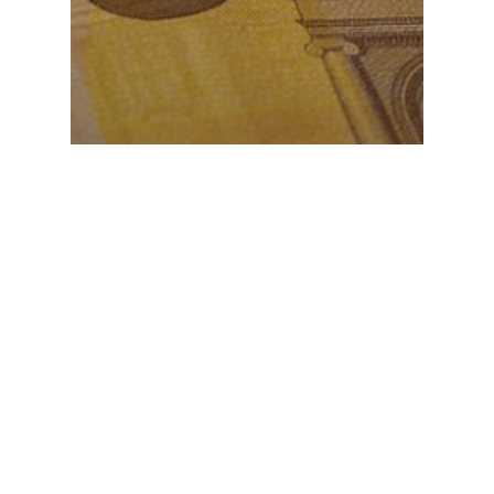
Comunicate de presa
Energia gratuită la prânz
diminuează factura de seară.
Experimentul PPC arată cum
pot câștiga simultan clienții,
furnizorii și sistemul energetic.