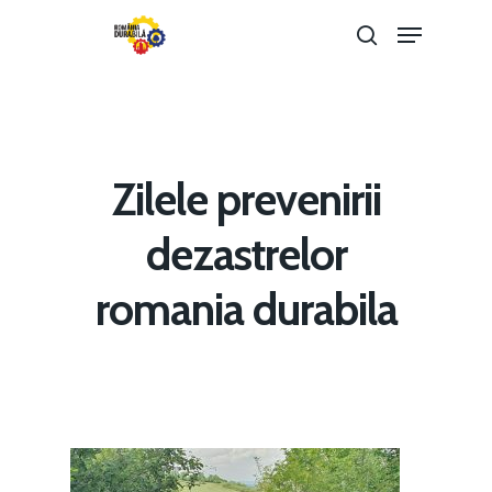
Hit enter to search or ESC to close
Zilele prevenirii
dezastrelor
romania durabila
Home
Noutăți
Despre
Evenimente