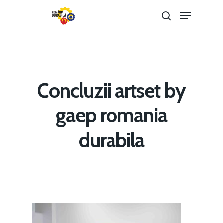
Hit enter to search or ESC to close
Concluzii artset by
gaep romania
durabila
Home
Noutăți
Despre
Evenimente