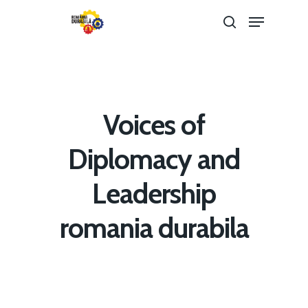
Hit enter to search or ESC to close
Voices of
Diplomacy and
Leadership
Home
romania durabila
Noutăți
Despre
Evenimente