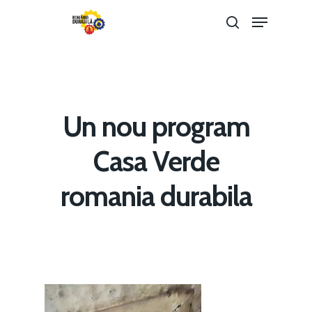
Hit enter to search or ESC to close
Un nou program
Casa Verde
romania durabila
Home
Noutăți
Despre