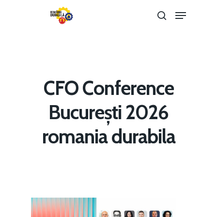
Hit enter to search or ESC to close
CFO Conference
București 2026
romania durabila
Home
Noutăți
Despre
Evenimente