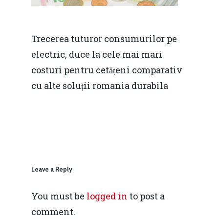
Soluții de consultanță
Piața gazelor naturale:
Daniel Apostol
IMM
predictibilitate, liberal
Trecerea tuturor consumurilor pe
Rolul băncilor în finan
concurență.
Email:
electric, duce la cele mai mari
IMM
daniel.apostol@me.
costuri pentru cetățeni comparativ
Redresare vs. Lichidar
cu alte soluții romania durabila
Fiscalitate pentru o 
Durabilă
Martie 2016
Agribusiness
Decembrie 2015
Energia
Leave a Reply
Mai 2015
Construcții și Infrastr
pentru o Românie Dur
You must be
logged in
to post a
Martie 2015
comment.