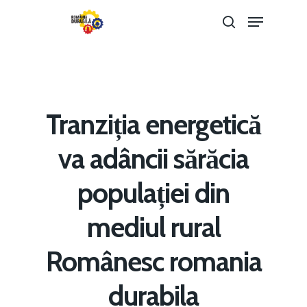
Hit enter to search or ESC to close
Tranziția energetică
va adâncii sărăcia
populației din
mediul rural
Home
Românesc romania
Noutăți
durabila