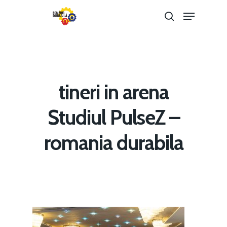
Hit enter to search or ESC to close
tineri in arena
Studiul PulseZ –
romania durabila
Home
Noutăți
Despre
Evenimente