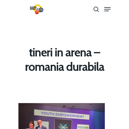
Hit enter to search or ESC to close
tineri in arena –
romania durabila
Home
Noutăți
Despre
Evenimente
Foto