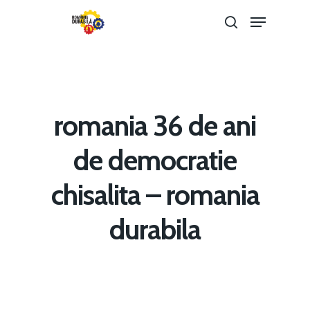
Hit enter to search or ESC to close
romania 36 de ani
de democratie
chisalita – romania
Home
durabila
Noutăți
Despre
Evenimente