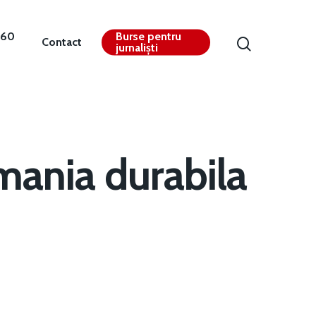
360
Burse pentru
Contact
jurnaliști
mania durabila