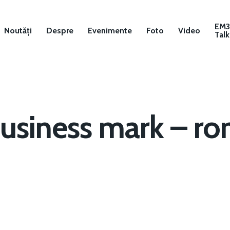
EM
Noutăți
Despre
Evenimente
Foto
Video
Talk
business mark – ro