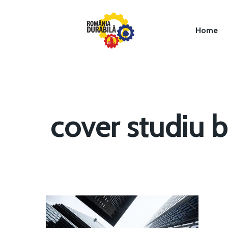
Home
cover studiu 
Hit enter to search or ESC to close