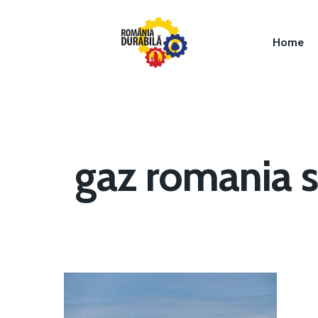
Home
gaz romania s
Hit enter to search or ESC to close