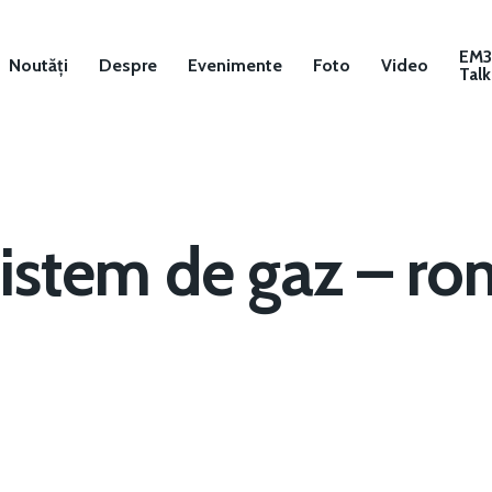
EM
Noutăți
Despre
Evenimente
Foto
Video
Talk
istem de gaz – ro