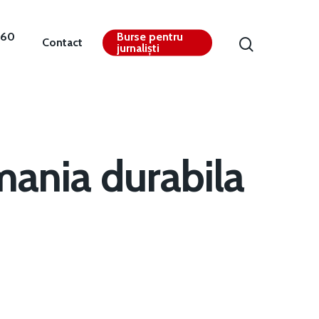
360
Burse pentru
Contact
jurnaliști
mania durabila