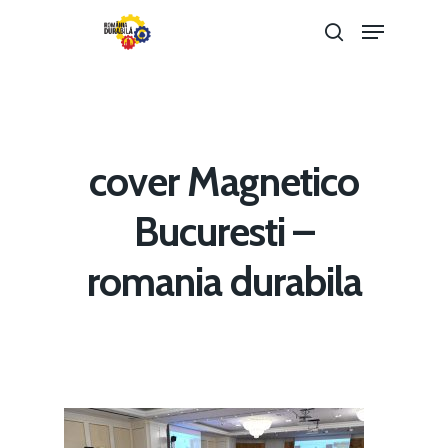
Hit enter to search or ESC to close
cover Magnetico
Bucuresti –
romania durabila
Home
Noutăți
Despre
Evenimente