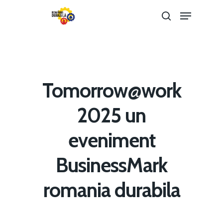
Hit enter to search or ESC to close
Tomorrow@work
2025 un
eveniment
BusinessMark
Home
romania durabila
Noutăți
Despre