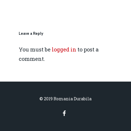
daniel.apostol@me.
Redresare vs. Lichidar
Fiscalitate pentru o 
Durabilă
Leave a Reply
Martie 2016
Agribusiness
You must be
logged in
to post a
comment.
Decembrie 2015
Energia
Mai 2015
Construcții și Infrastr
pentru o Românie Dur
Martie 2015
© 2019 Romania Durabila