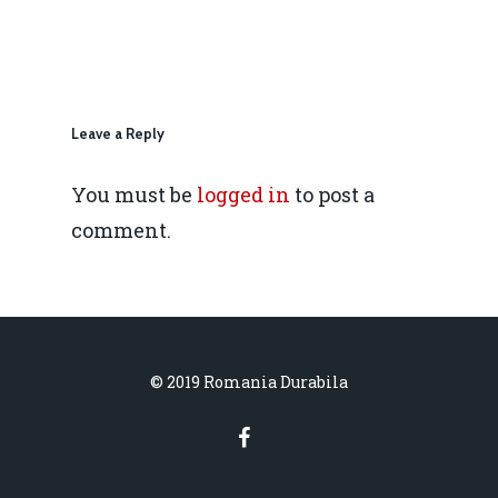
daniel.apostol@me.
Redresare vs. Lichidar
Fiscalitate pentru o 
Durabilă
Leave a Reply
Martie 2016
Agribusiness
You must be
logged in
to post a
Decembrie 2015
comment.
Energia
Mai 2015
Construcții și Infrastr
pentru o Românie Dur
Martie 2015
© 2019 Romania Durabila