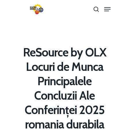
Hit enter to search or ESC to close
ReSource by OLX
Locuri de Munca
Principalele
Concluzii Ale
Home
Conferinței 2025
Noutăți
romania durabila
Despre