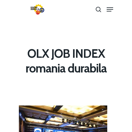
Hit enter to search or ESC to close
OLX JOB INDEX
romania durabila
Home
Noutăți
Despre
Evenimente
Foto