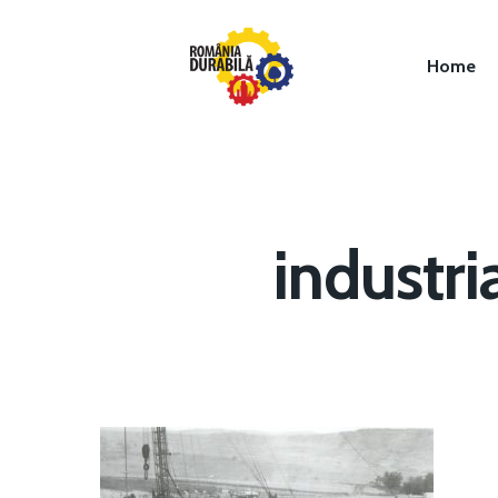
Home
industri
Hit enter to search or ESC to close