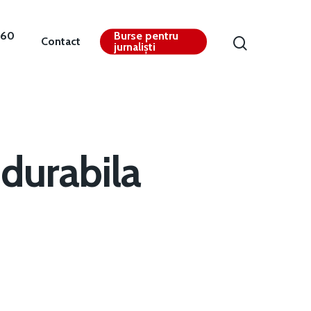
360
Burse pentru
Contact
jurnaliști
 durabila