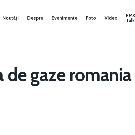
EM
Noutăți
Despre
Evenimente
Foto
Video
Talk
a de gaze romania