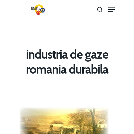
Hit enter to search or ESC to close
industria de gaze
romania durabila
Home
Noutăți
Despre
Evenimente
Foto