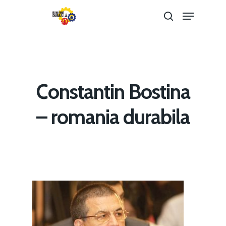
Hit enter to search or ESC to close
Constantin Bostina
– romania durabila
Home
Noutăți
Despre
Evenimente