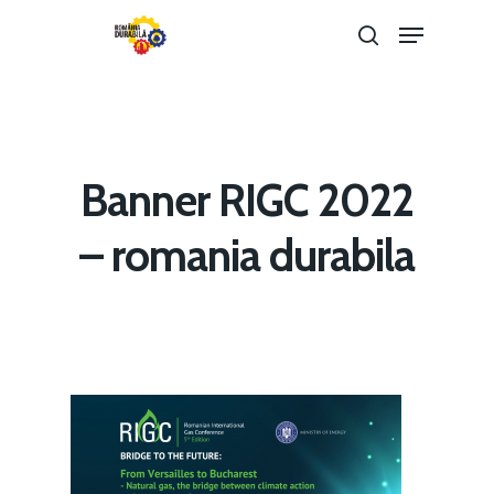
Hit enter to search or ESC to close
Banner RIGC 2022
– romania durabila
Home
Noutăți
Despre
Evenimente
Foto