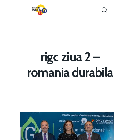
Hit enter to search or ESC to close
rigc ziua 2 –
romania durabila
Home
Noutăți
Despre
Evenimente
Foto