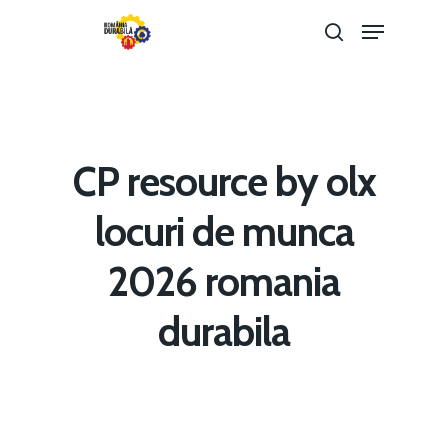
Hit enter to search or ESC to close
CP resource by olx
locuri de munca
2026 romania
Home
durabila
Noutăți
Despre
Evenimente