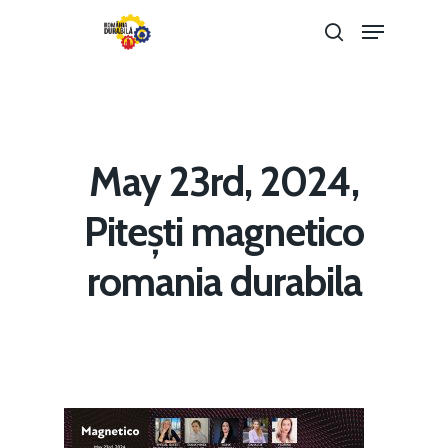
Hit enter to search or ESC to close
May 23rd, 2024,
Pitești magnetico
Home
romania durabila
Noutăți
Despre
Evenimente
Foto