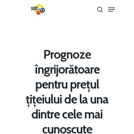
Hit enter to search or ESC to close
Prognoze
îngrijorătoare
pentru prețul
țițeiului de la una
dintre cele mai
cunoscute