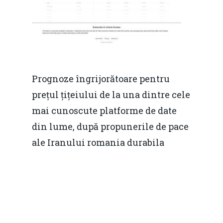
concurenţă.
Video Forum Marea N
Contact
Soluții de consultanță
Piața gazelor naturale:
Daniel Apostol
IMM
predictibilitate, liberal
Rolul băncilor în finan
concurență.
Email:
Prognoze îngrijorătoare pentru
IMM
daniel.apostol@me.
prețul țițeiului de la una dintre cele
Redresare vs. Lichidar
mai cunoscute platforme de date
din lume, după propunerile de pace
Fiscalitate pentru o 
ale Iranului romania durabila
Durabilă
Martie 2016
Agribusiness
Decembrie 2015
Energia
Mai 2015
Construcții și Infrastr