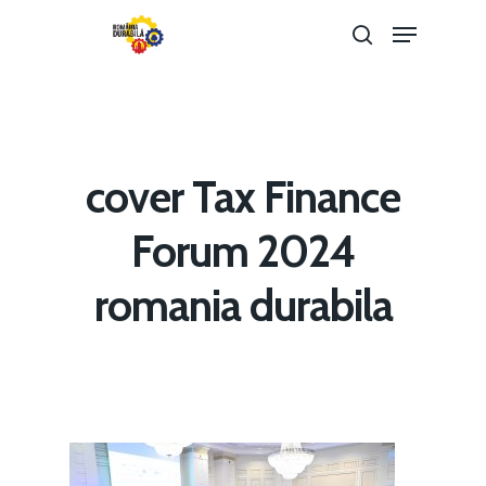
Hit enter to search or ESC to close
cover Tax Finance
Forum 2024
romania durabila
Home
Noutăți
Despre
Evenimente