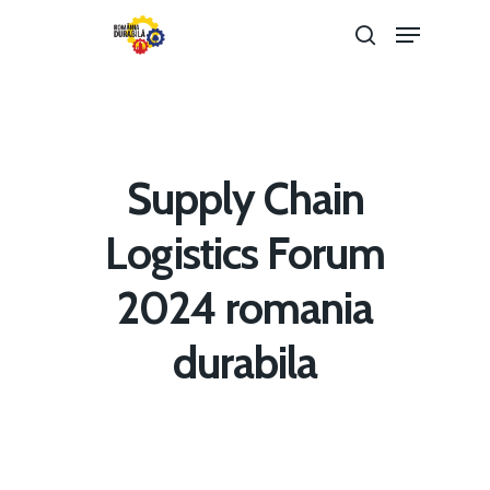
Hit enter to search or ESC to close
Supply Chain
Logistics Forum
2024 romania
Home
durabila
Noutăți
Despre
Evenimente