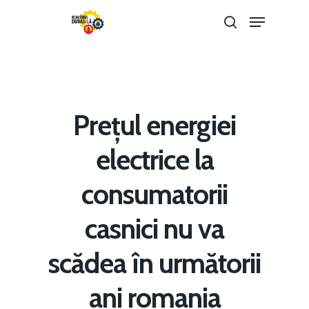
Hit enter to search or ESC to close
Prețul energiei
electrice la
consumatorii
casnici nu va
Home
scădea în următorii
Noutăți
ani romania