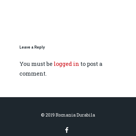
IMM
daniel.apostol@me.
Redresare vs. Lichidar
Fiscalitate pentru o 
Durabilă
Leave a Reply
Martie 2016
Agribusiness
You must be
logged in
to post a
Decembrie 2015
Energia
comment.
Mai 2015
Construcții și Infrastr
pentru o Românie Dur
Martie 2015
© 2019 Romania Durabila