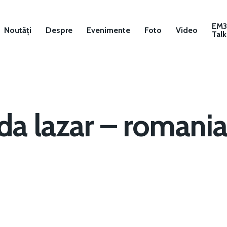
EM
Noutăți
Despre
Evenimente
Foto
Video
Talk
lda lazar – romania