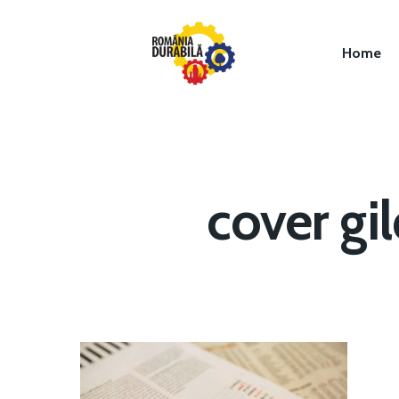
Home
cover gi
Hit enter to search or ESC to close