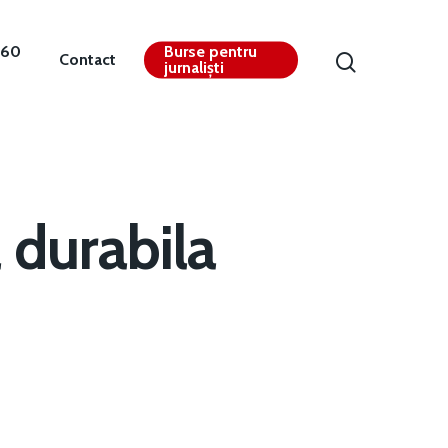
360
Burse pentru
Contact
jurnaliști
 durabila