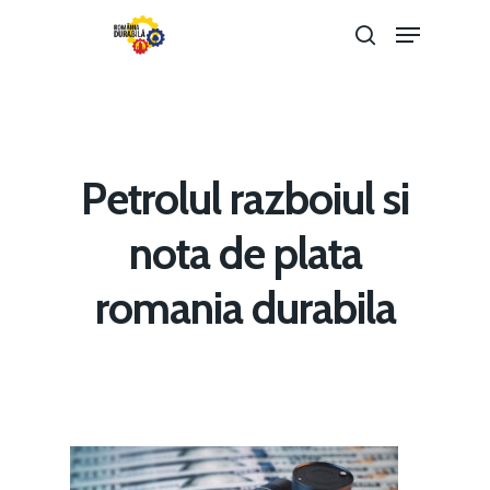
Hit enter to search or ESC to close
Petrolul razboiul si
nota de plata
Home
romania durabila
Noutăți
Despre
Evenimente
Foto