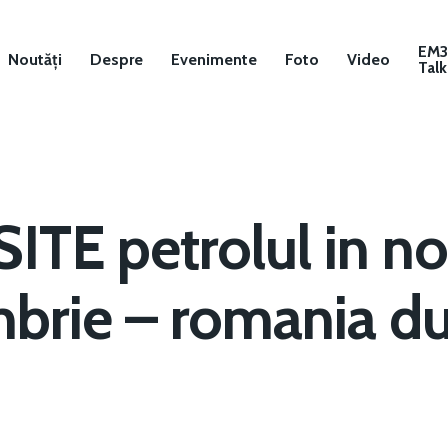
EM
Noutăți
Despre
Evenimente
Foto
Video
Talk
ITE petrolul in n
brie – romania du