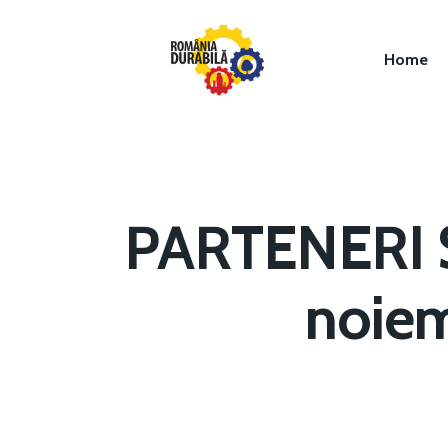
Home
PARTENERI S
Hit enter to search or ESC to close
noiem