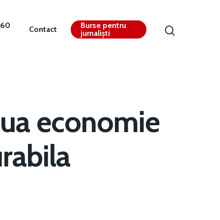
360
Burse pentru
Contact
jurnaliști
oua economie
rabila