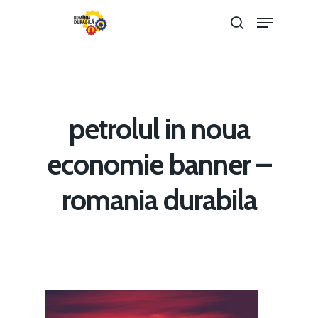
Hit enter to search or ESC to close
petrolul in noua
economie banner –
romania durabila
Home
Noutăți
Despre
Evenimente