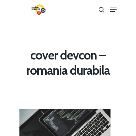
Hit enter to search or ESC to close
cover devcon –
romania durabila
Home
Noutăți
Despre
Evenimente
Foto