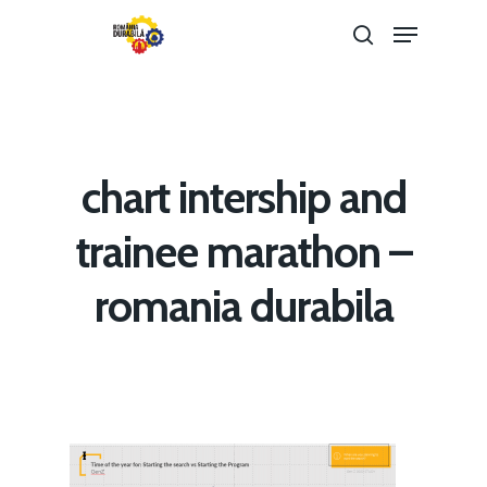
Hit enter to search or ESC to close
chart intership and
Home
trainee marathon –
Noutăți
romania durabila
Despre
Evenimente
Foto
Video
Modelul economic ro