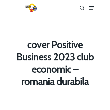
Hit enter to search or ESC to close
cover Positive
Business 2023 club
economic –
Home
romania durabila
Noutăți
Despre
Evenimente