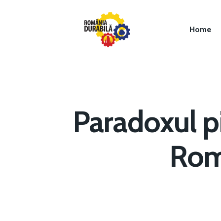
Home
Paradoxul pi
Hit enter to search or ESC to close
Rom