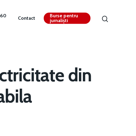
360
Burse pentru
Contact
jurnaliști
tricitate din
bila