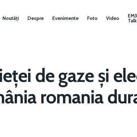
EM
Noutăți
Despre
Evenimente
Foto
Video
Talk
eței de gaze și elec
ânia romania dura